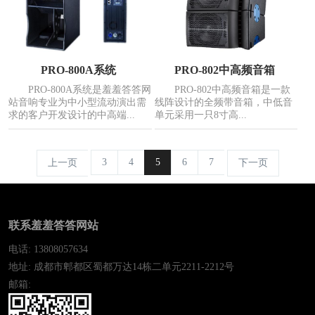
PRO-800A系统
PRO-802中高频音箱
PRO-800A系统是羞羞答答网
PRO-802中高频音箱是一款
站音响专业为中小型流动演出需
线阵设计的全频带音箱，中低音
求的客户开发设计的中高端...
单元采用一只8寸高...
3
4
5
6
7
上一页
下一页
联系羞羞答答网站
电话: 13808057634
地址: 成都市郫都区蜀都万达14栋二单元2211-2212号
邮箱: