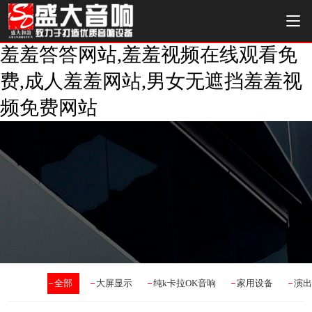
羞羞答答网站,羞羞视频在线观看免
费,成人羞羞网站,男女无遮挡羞羞视
频免费网站
全部
大屏显示
纯k卡拉OK音响
家用设备
演出