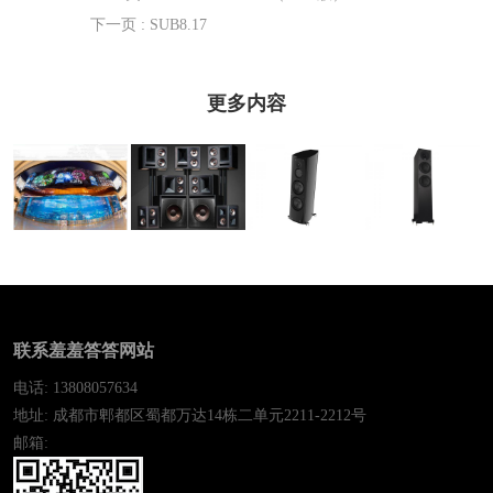
下一页
: SUB8.17
更多内容
ProHiEnd 7.2全
Alpha Divine 旗
中性 OLED
景声成人羞羞网
SPIRIT 11
舰箱
站系统
联系羞羞答答网站
电话: 13808057634
地址: 成都市郫都区蜀都万达14栋二单元2211-2212号
邮箱: