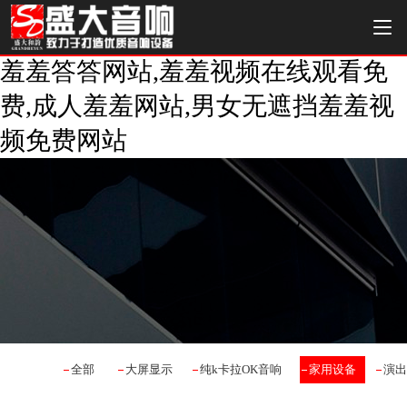
羞羞答答网站,羞羞视频在线观看免
费,成人羞羞网站,男女无遮挡羞羞视
频免费网站
全部
大屏显示
纯k卡拉OK音响
家用设备
演出