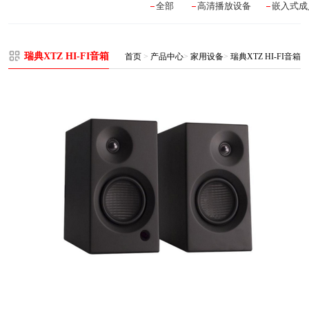
全部
高清播放设备
嵌入式成
瑞典XTZ HI-FI音箱
首页
>
产品中心
>
家用设备
>
瑞典XTZ HI-FI音箱